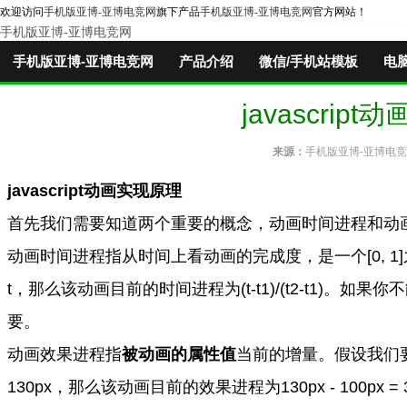
欢迎访问
手机版亚博-亚博电竞网
旗下产品
手机版亚博-亚博电竞网
官方网站！
手机版亚博-亚博电竞网
手机版亚博-亚博电竞网
产品介绍
微信/手机站模板
电
javascri
来源：
手机版亚博-亚博电
javascript动画实现原理
首先我们需要知道两个重要的概念，动画时间进程和动
动画时间进程指从时间上看动画的完成度，是一个[0, 1
t，那么该动画目前的时间进程为(t-t1)/(t2-t1
要。
动画效果进程指
被动画的属性值
当前的增量。假设我们要将#
130px，那么该动画目前的效果进程为130px - 100px = 