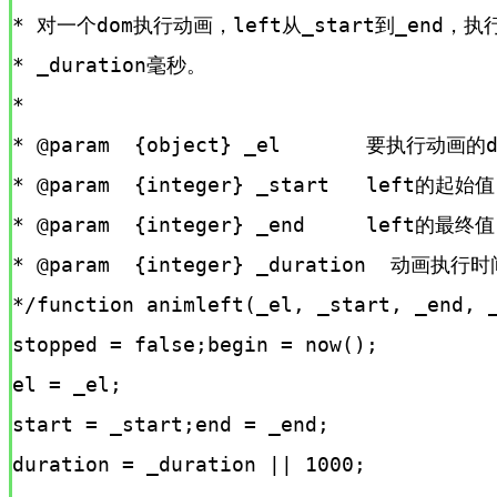
* 对一个dom执行动画，left从_start到_end，执
* _duration毫秒。

*

* @param  {object} _el       要执行动画的d
* @param  {integer} _start   left的起始值

* @param  {integer} _end     left的最终值

* @param  {integer} _duration  动画执行时
*/
function
 animleft
(
_el
,
 _start
,
 _end
,
 
stopped 
=
false
;
begin
=
 now
();
el 
=
 _el
;
start 
=
 _start
;
end
=
 _end
;
duration 
=
 _duration 
||
1000
;