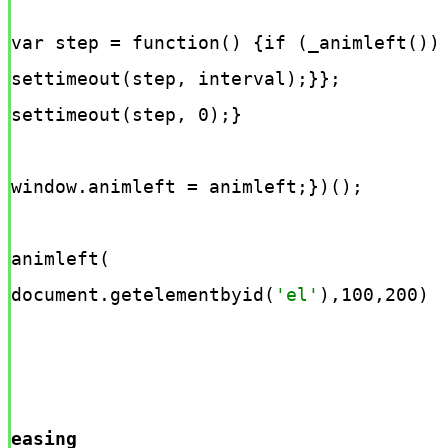
var
 step 
=
function
()
{
if
(
_animleft
())
settimeout
(
step
,
 interval
);
}
};
settimeout
(
step
,
0
);
}
window
.
animleft 
=
 animleft
;
})();
animleft
(
document
.
getelementbyid
(
'el'
),
100
,
200
)
easing