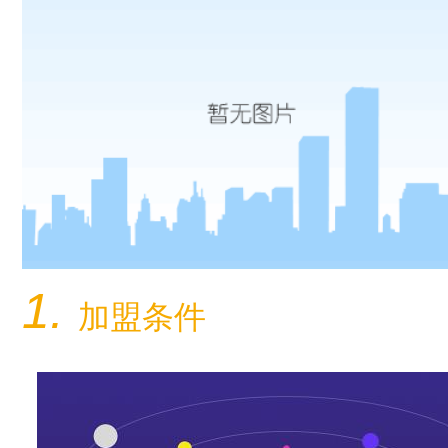
1.
加盟条件