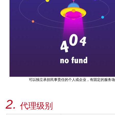
可以独立承担民事责任的个人或企业，有固定的服务场
2.
代理级别