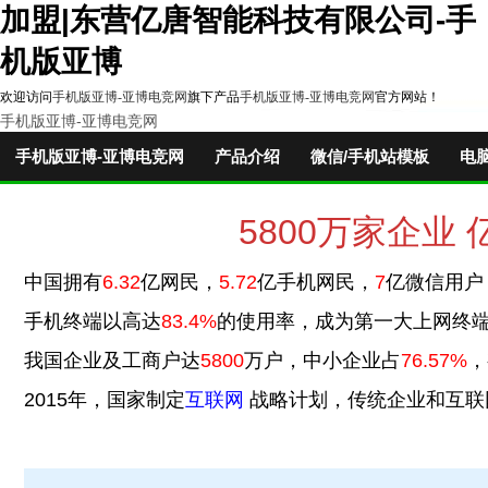
加盟|东营亿唐智能科技有限公司-手
机版亚博
欢迎访问
手机版亚博-亚博电竞网
旗下产品
手机版亚博-亚博电竞网
官方网站！
手机版亚博-亚博电竞网
手机版亚博-亚博电竞网
产品介绍
微信/手机站模板
电
5800万家企业
中国拥有
6.32
亿网民，
5.72
亿手机网民，
7
亿微信用户
手机终端以高达
83.4%
的使用率，成为第一大上网终
我国企业及工商户达
5800
万户，中小企业占
76.57%
，
2015年，国家制定
互联网
战略计划，传统企业和互联