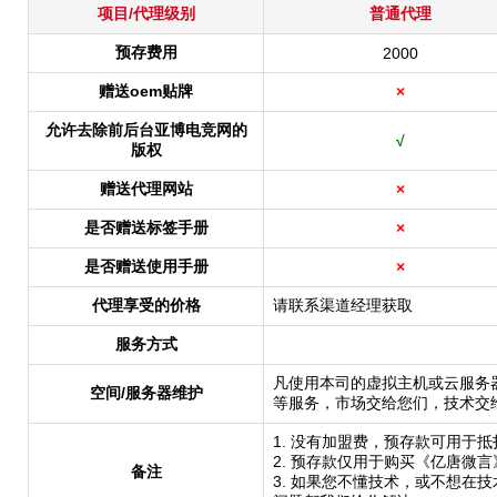
项目/代理级别
普通代理
预存费用
2000
赠送oem贴牌
×
允许去除前后台亚博电竞网的
√
版权
赠送代理网站
×
是否赠送标签手册
×
是否赠送使用手册
×
代理享受的价格
请联系渠道经理获取
服务方式
凡使用本司的虚拟主机或云服务
空间/服务器维护
等服务，市场交给您们，技术交
1. 没有加盟费，预存款可用于
2. 预存款仅用于购买《亿唐微言
备注
3. 如果您不懂技术，或不想