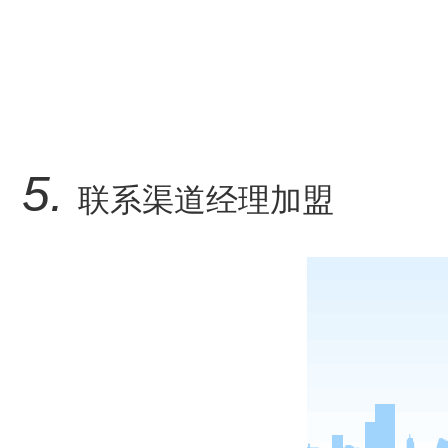
5.
联系渠道经理加盟