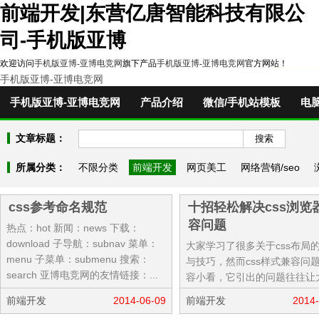
前端开发|东营亿唐智能科技有限公
司-手机版亚博
欢迎访问
手机版亚博-亚博电竞网
旗下产品
手机版亚博-亚博电竞网
官方网站！
手机版亚博-亚博电竞网
手机版亚博-亚博电竞网
产品介绍
微信/手机站模板
电
文章标题：
所属分类：
不限分类
前端开发
网页美工
网络营销/seo
css参考命名规范
十招轻松解决css浏览
容问题
热点：hot 新闻：news 下载：
download 子导航：subnav 菜单：
大家学习了很多关于css布局
menu 子菜单：submenu 搜索：
与技巧，然而css样式兼容问
search 亚博电竞网的友情链接：...
容小看，它引出的问题往往让
愁莫展，由于各浏览器对css
前端开发
2014-06-09
前端开发
2014-
解释，造成本来ie7可正常...