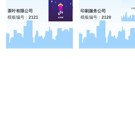
茶叶有限公司
印刷服务公司
模板编号：
2121
模板编号：
2120