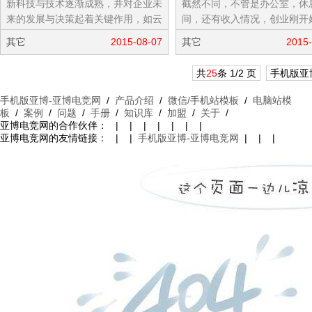
新科技与技术逐渐成熟，并对企业未
截然不同，不管是办公室，休
来的发展与决策起着关键作用，如云
间，还有收入情况，创业刚开
科技、物联网、大数据、网路保险
候非常艰难，九死一生啊。来
其它
2015-08-07
其它
2015-
业、数字...
个漫画，比划比划自己属于哪
阵...
共
25
条 1/2 页
手机版亚
手机版亚博-亚博电竞网
/
产品介绍
/
微信/手机站模板
/
电脑站模
板
/
案例
/
问题
/
手册
/
知识库
/
加盟
/
关于
/
亚博电竞网的合作伙伴： | | | | | | |
亚博电竞网的友情链接： | |
手机版亚博-亚博电竞网
| | |