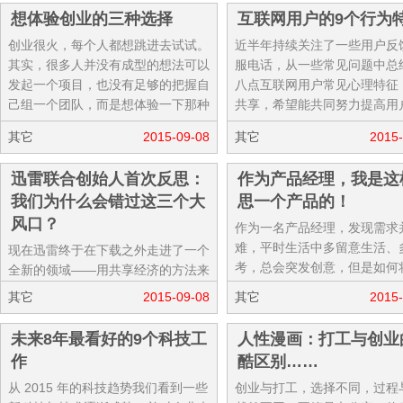
想体验创业的三种选择
互联网用户的9个行为
创业很火，每个人都想跳进去试试。
近半年持续关注了一些用户反
其实，很多人并没有成型的想法可以
服电话，从一些常见问题中总
发起一个项目，也没有足够的把握自
八点互联网用户常见心理特征
己组一个团队，而是想体验一下那种
共享，希望能共同努力提高用
闹哄哄的感觉、激情燃烧的...
验。 1：惯性 用户：...
其它
2015-09-08
其它
2015-
迅雷联合创始人首次反思：
作为产品经理，我是这
我们为什么会错过这三个大
思一个产品的！
风口？
作为一名产品经理，发现需求
难，平时生活中多留意生活、
现在迅雷终于在下载之外走进了一个
考，总会突发创意，但是如何
全新的领域——用共享经济的方法来
转化成一款产品就不那么容易
做 cdn 市场。任何成功都是站在无
其它
2015-09-08
其它
2015-
将带着这个问题从创意开始讲
数次失败的肩膀之上的，我想先跟大
思一...
家聊...
未来8年最看好的9个科技工
人性漫画：打工与创业
作
酷区别……
从 2015 年的科技趋势我们看到一些
创业与打工，选择不同，过程