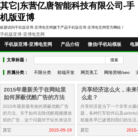
其它|东营亿唐智能科技有限公司-手
机版亚博
欢迎访问
手机版亚博-亚博电竞网
旗下产品
手机版亚博-亚博电竞网
官方网站！
手机版亚博-亚博电竞网
手机版亚博-亚博电竞网
产品介绍
微信/手机站模板
电
文章标题：
所属分类：
不限分类
前端开发
网页美工
网络营销/seo
2015年最新关于在网站里
共享经济这么火，未来
如何屏蔽优酷广告的方法
么走？
2015年最新最有效的屏蔽优酷广告
共享经济是当下一个非常火爆
的方法。关于如何去除优酷视频播放
题，各种打车软件以及airbnb
前的广告，这个问题对于站长来说非
租服务早已渗透到我们的生活
常的苦恼，个人站长网站上引用优酷
经济其核心是按需分配，加强
其它
2015-09-19
其它
2015-
视频，可是视频播放前的广告给网...
之间的联系，既合理调配又极大.