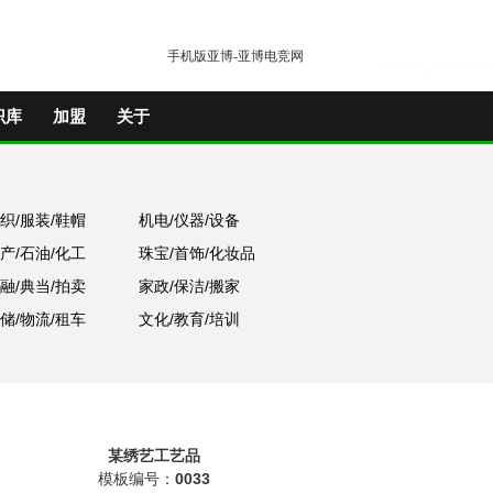
手机版亚博-亚博电竞网
识库
加盟
关于
织/服装/鞋帽
机电/仪器/设备
产/石油/化工
珠宝/首饰/化妆品
融/典当/拍卖
家政/保洁/搬家
储/物流/租车
文化/教育/培训
某绣艺工艺品
模板编号：
0033