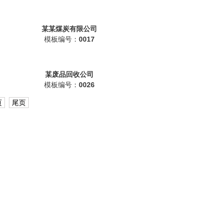
某某煤炭有限公司
模板编号：
0017
某废品回收公司
模板编号：
0026
页
尾页