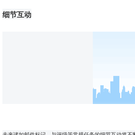
细节互动
未来诸如邮件标记，与评级等常规任务的细节互动将不