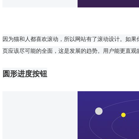
因为猫和人都喜欢滚动，所以网站有了滚动设计。如果
页应该尽可能的全面，这是发展的趋势。用户能更直观
圆形进度按钮