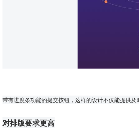
带有进度条功能的提交按钮，这样的设计不仅能提供及
对排版要求更高