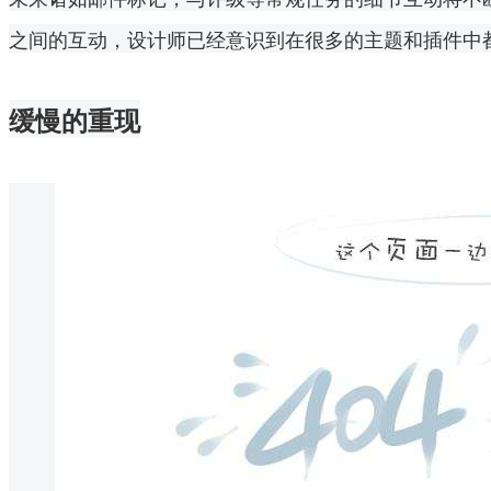
之间的互动，设计师已经意识到在很多的主题和插件中
缓慢的重现