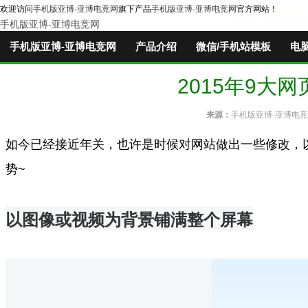
欢迎访问
手机版亚博-亚博电竞网
旗下产品
手机版亚博-亚博电竞网
官方网站！
手机版亚博-亚博电竞网
手机版亚博-亚博电竞网
产品介绍
微信/手机站模板
电
2015年9大
来源：
手机版亚博-亚博电
如今已经接近年关，也许是时候对网站做出一些修改，
势~
以图像或视频为背景铺满整个屏幕