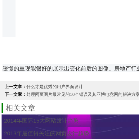
缓慢的重现能很好的展示出变化前后的图像。房地产行
上一文章：
什么才是优秀的用户界面设计
下一文章：
处理网页图片最常见的10个错误及其亚博电竞网的解决方
相关文章
2014年国际15大网站设计趋势
2013年最值得关注的网页设计趋势