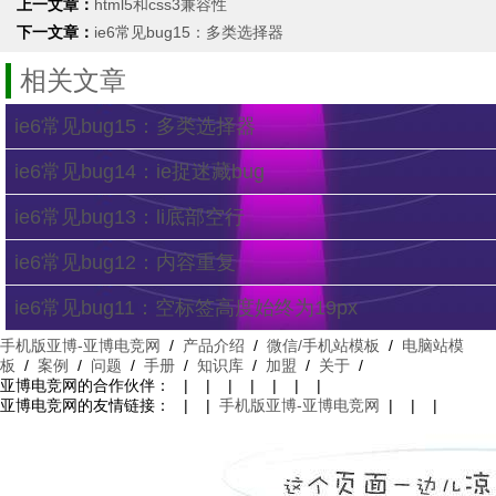
上一文章：
html5和css3兼容性
下一文章：
ie6常见bug15：多类选择器
相关文章
ie6常见bug15：多类选择器
ie6常见bug14：ie捉迷藏bug
ie6常见bug13：li底部空行
ie6常见bug12：内容重复
ie6常见bug11：空标签高度始终为19px
手机版亚博-亚博电竞网
/
产品介绍
/
微信/手机站模板
/
电脑站模
板
/
案例
/
问题
/
手册
/
知识库
/
加盟
/
关于
/
亚博电竞网的合作伙伴： | | | | | | |
亚博电竞网的友情链接： | |
手机版亚博-亚博电竞网
| | |