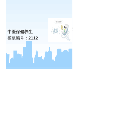
中医保健养生
模板编号：
2112