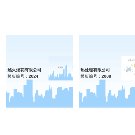
焰火烟花有限公司
热处理有限公司
模板编号：
2024
模板编号：
2008