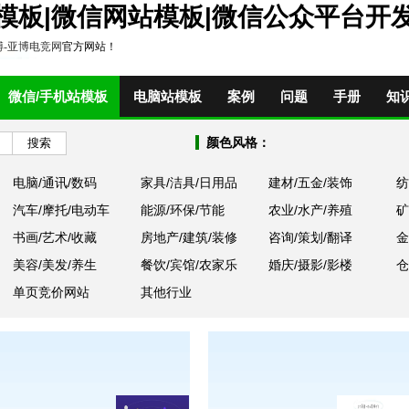
站模板|微信网站模板|微信公众平台开
博-亚博电竞网
官方网站！
微信/手机站模板
电脑站模板
案例
问题
手册
知
颜色风格：
电脑/通讯/数码
家具/洁具/日用品
建材/五金/装饰
纺
汽车/摩托/电动车
能源/环保/节能
农业/水产/养殖
矿
书画/艺术/收藏
房地产/建筑/装修
咨询/策划/翻译
金
美容/美发/养生
餐饮/宾馆/农家乐
婚庆/摄影/影楼
仓
单页竞价网站
其他行业