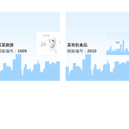
某某旅游
某有机食品
模板编号：
1009
模板编号：
2010