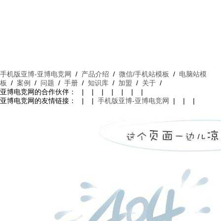
手机版亚博-亚博电竞网
/
产品介绍
/
微信/手机站模板
/
电脑站模
板
/
案例
/
问题
/
手册
/
知识库
/
加盟
/
关于
/
亚博电竞网的合作伙伴： | | | | | | |
亚博电竞网的友情链接： | |
手机版亚博-亚博电竞网
| | |