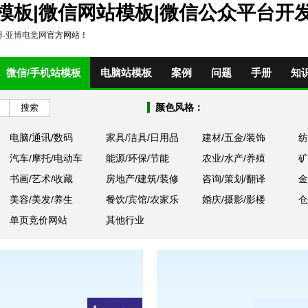
站模板|微信网站模板|微信公众平台开
博-亚博电竞网
官方网站！
微信/手机站模板
电脑站模板
案例
问题
手册
知
颜色风格：
电脑/通讯/数码
家具/洁具/日用品
建材/五金/装饰
纺
汽车/摩托/电动车
能源/环保/节能
农业/水产/养殖
矿
书画/艺术/收藏
房地产/建筑/装修
咨询/策划/翻译
金
美容/美发/养生
餐饮/宾馆/农家乐
婚庆/摄影/影楼
仓
单页竞价网站
其他行业