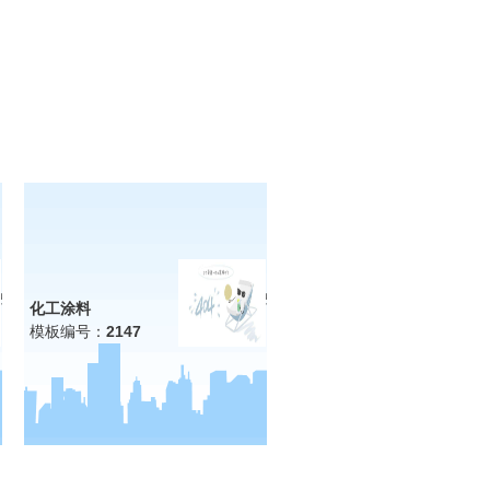
化工涂料
模板编号：
2147