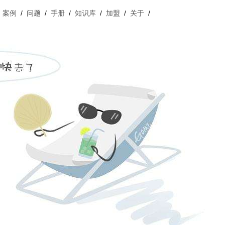
/
案例
/
问题
/
手册
/
知识库
/
加盟
/
关于
/