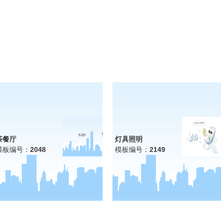
茶餐厅
灯具照明
模板编号：
2048
模板编号：
2149