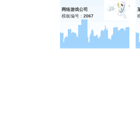
网络游戏公司
模板编号：
2067