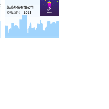
某某外贸有限公司
模板编号：
2081