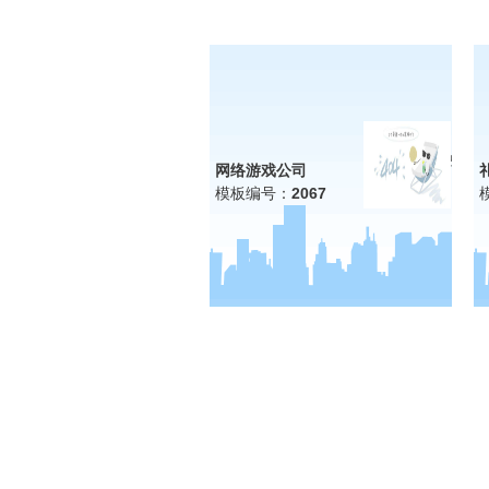
网络游戏公司
模板编号：
2067