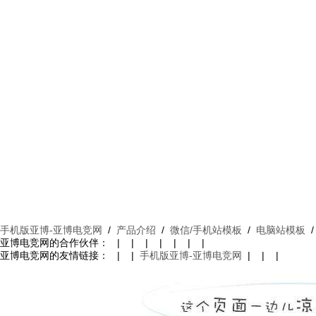
手机版亚博-亚博电竞网
/
产品介绍
/
微信/手机站模板
/
电脑站模板
亚博电竞网的合作伙伴： | | | | | | |
亚博电竞网的友情链接： | |
手机版亚博-亚博电竞网
| | |