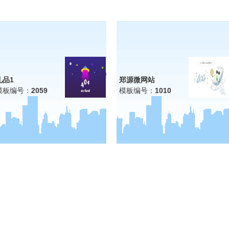
礼品1
郑源微网站
模板编号：
2059
模板编号：
1010