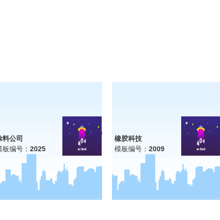
涂料公司
橡胶科技
模板编号：
2025
模板编号：
2009