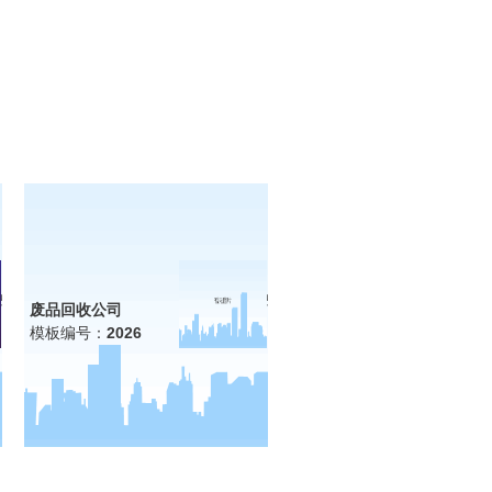
废品回收公司
模板编号：
2026