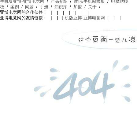
手机版亚博-亚博电竞网
/
产品介绍
/
微信/手机站模板
/
电脑站模
板
/
案例
/
问题
/
手册
/
知识库
/
加盟
/
关于
/
亚博电竞网的合作伙伴： | | | | | | |
亚博电竞网的友情链接： | |
手机版亚博-亚博电竞网
| | |