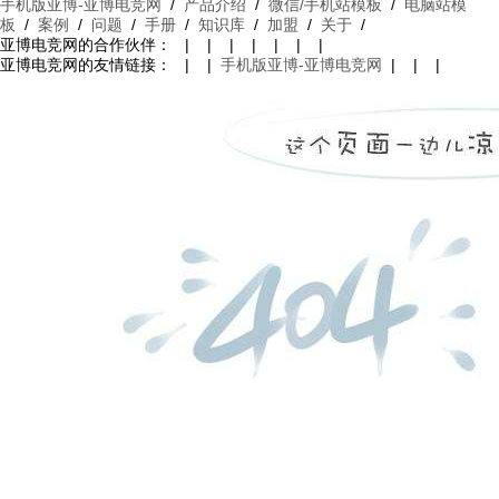
手机版亚博-亚博电竞网
/
产品介绍
/
微信/手机站模板
/
电脑站模
板
/
案例
/
问题
/
手册
/
知识库
/
加盟
/
关于
/
亚博电竞网的合作伙伴： | | | | | | |
亚博电竞网的友情链接： | |
手机版亚博-亚博电竞网
| | |