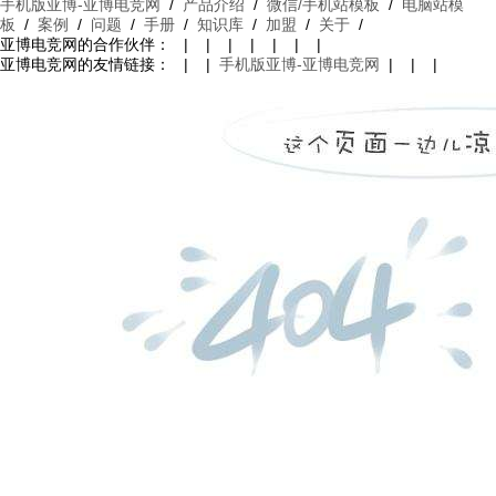
手机版亚博-亚博电竞网
/
产品介绍
/
微信/手机站模板
/
电脑站模
板
/
案例
/
问题
/
手册
/
知识库
/
加盟
/
关于
/
亚博电竞网的合作伙伴： | | | | | | |
亚博电竞网的友情链接： | |
手机版亚博-亚博电竞网
| | |