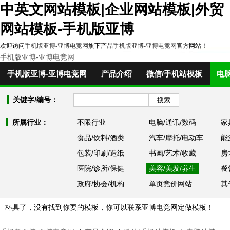
中英文网站模板|企业网站模板|外贸
网站模板-手机版亚博
欢迎访问
手机版亚博-亚博电竞网
旗下产品
手机版亚博-亚博电竞网
官方网站！
手机版亚博-亚博电竞网
手机版亚博-亚博电竞网
产品介绍
微信/手机站模板
电
关键字/编号：
所属行业：
不限行业
电脑/通讯/数码
家
食品/饮料/酒类
汽车/摩托/电动车
能
包装/印刷/造纸
书画/艺术/收藏
房
医院/诊所/保健
美容/美发/养生
餐
政府/协会/机构
单页竞价网站
其
杯具了，没有找到你要的模板，你可以联系亚博电竞网定做模板！