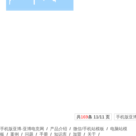
共
169
条 11/11 页
手机版亚
手机版亚博-亚博电竞网
/
产品介绍
/
微信/手机站模板
/
电脑站模
板
/
案例
/
问题
/
手册
/
知识库
/
加盟
/
关于
/