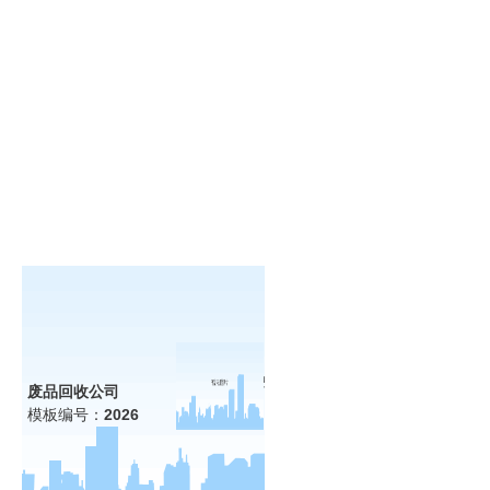
废品回收公司
模板编号：
2026