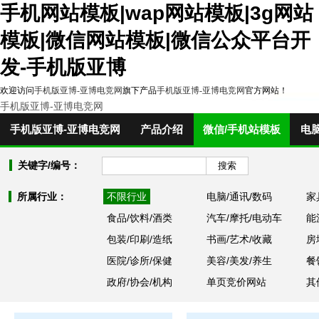
手机网站模板|wap网站模板|3g网站
模板|微信网站模板|微信公众平台开
发-手机版亚博
欢迎访问
手机版亚博-亚博电竞网
旗下产品
手机版亚博-亚博电竞网
官方网站！
手机版亚博-亚博电竞网
手机版亚博-亚博电竞网
产品介绍
微信/手机站模板
电
关键字/编号：
所属行业：
不限行业
电脑/通讯/数码
家
食品/饮料/酒类
汽车/摩托/电动车
能
包装/印刷/造纸
书画/艺术/收藏
房
医院/诊所/保健
美容/美发/养生
餐
政府/协会/机构
单页竞价网站
其