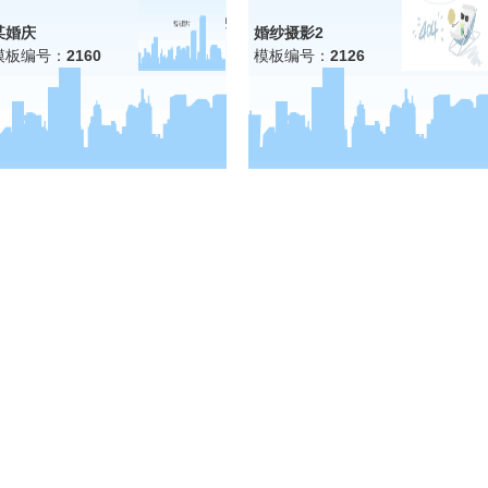
某婚庆
婚纱摄影2
模板编号：
2160
模板编号：
2126