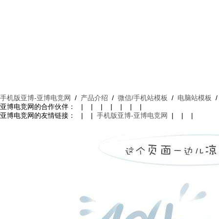
手机版亚博-亚博电竞网
/
产品介绍
/
微信/手机站模板
/
电脑站模板
亚博电竞网的合作伙伴： | | | | | | |
亚博电竞网的友情链接： | |
手机版亚博-亚博电竞网
| | |