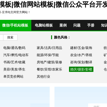
站模板|微信网站模板|微信公众平台开
博-亚博电竞网
官方网站！
微信/手机站模板
电脑站模板
案例
问题
手册
知
颜色风格：
电脑/通讯/数码
家具/洁具/日用品
建材/五金/装饰
纺
汽车/摩托/电动车
能源/环保/节能
农业/水产/养殖
矿
书画/艺术/收藏
房地产/建筑/装修
咨询/策划/翻译
金
美容/美发/养生
餐饮/宾馆/农家乐
婚庆/摄影/影楼
仓
单页竞价网站
其他行业