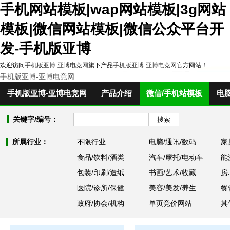
手机网站模板|wap网站模板|3g网站
模板|微信网站模板|微信公众平台开
发-手机版亚博
欢迎访问
手机版亚博-亚博电竞网
旗下产品
手机版亚博-亚博电竞网
官方网站！
手机版亚博-亚博电竞网
手机版亚博-亚博电竞网
产品介绍
微信/手机站模板
电
关键字/编号：
所属行业：
不限行业
电脑/通讯/数码
家
食品/饮料/酒类
汽车/摩托/电动车
能
包装/印刷/造纸
书画/艺术/收藏
房
医院/诊所/保健
美容/美发/养生
餐
政府/协会/机构
单页竞价网站
其