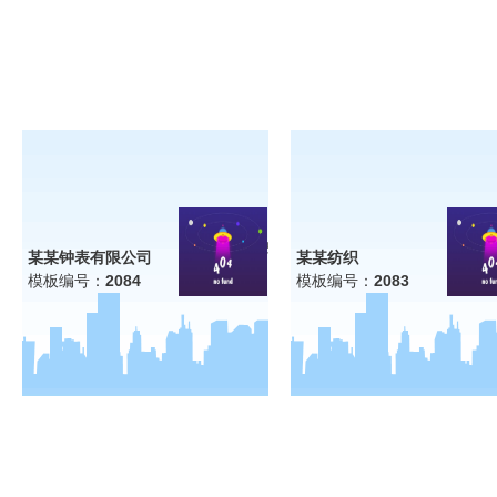
某某钟表有限公司
某某纺织
模板编号：
2084
模板编号：
2083