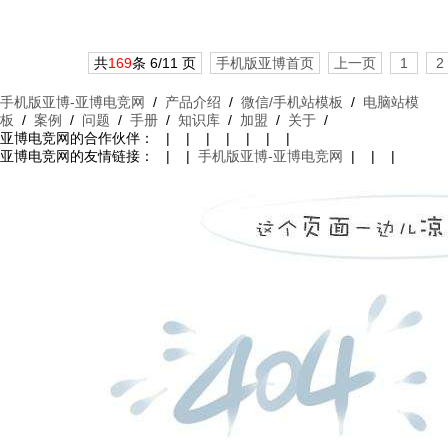
共
169
条 6/11 页
手机版亚博首页
上一页
1
2
手机版亚博-亚博电竞网
/
产品介绍
/
微信/手机站模板
/
电脑站模
板
/
案例
/
问题
/
手册
/
知识库
/
加盟
/
关于
/
亚博电竞网的合作伙伴： | | | | | | |
亚博电竞网的友情链接： | |
手机版亚博-亚博电竞网
| | |