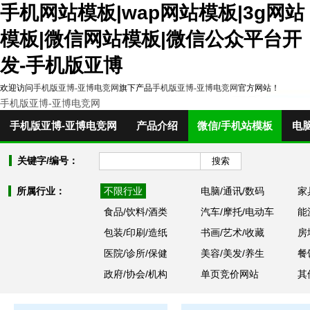
手机网站模板|wap网站模板|3g网站
模板|微信网站模板|微信公众平台开
发-手机版亚博
欢迎访问
手机版亚博-亚博电竞网
旗下产品
手机版亚博-亚博电竞网
官方网站！
手机版亚博-亚博电竞网
手机版亚博-亚博电竞网
产品介绍
微信/手机站模板
电
关键字/编号：
所属行业：
不限行业
电脑/通讯/数码
家
食品/饮料/酒类
汽车/摩托/电动车
能
包装/印刷/造纸
书画/艺术/收藏
房
医院/诊所/保健
美容/美发/养生
餐
政府/协会/机构
单页竞价网站
其