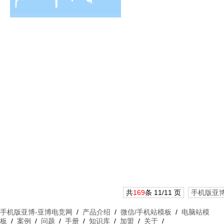
共
169
条 11/11 页
手机版亚
手机版亚博-亚博电竞网
/
产品介绍
/
微信/手机站模板
/
电脑站模
板
/
案例
/
问题
/
手册
/
知识库
/
加盟
/
关于
/