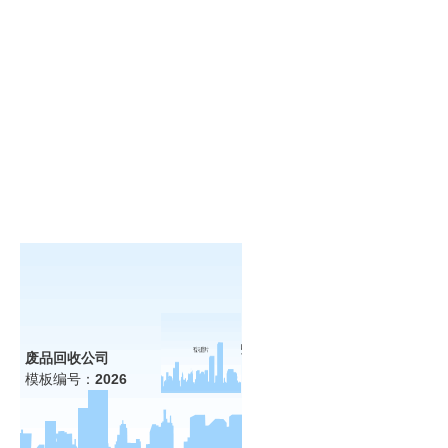
废品回收公司
模板编号：
2026