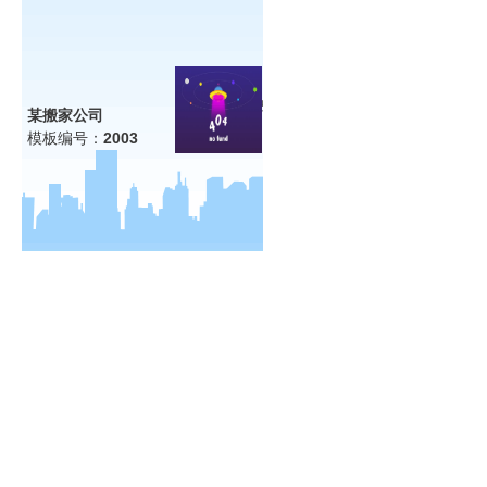
某搬家公司
模板编号：
2003