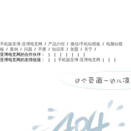
手机版亚博-亚博电竞网
/
产品介绍
/
微信/手机站模板
/
电脑站模
板
/
案例
/
问题
/
手册
/
知识库
/
加盟
/
关于
/
亚博电竞网的合作伙伴： | | | | | | |
亚博电竞网的友情链接： | |
手机版亚博-亚博电竞网
| | |