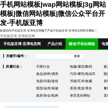
手机网站模板|wap网站模板|3g网站
模板|微信网站模板|微信公众平台开
发-手机版亚博
欢迎访问
手机版亚博-亚博电竞网
旗下产品
手机版亚博-亚博电竞网
官方网站！
手机版亚博-亚博电竞网
手机版亚博-亚博电竞网
产品介绍
微信/手机站模板
电
关键字/编号：
所属行业：
不限行业
电脑/通讯/数码
家
食品/饮料/酒类
汽车/摩托/电动车
能
包装/印刷/造纸
书画/艺术/收藏
房
医院/诊所/保健
美容/美发/养生
餐
政府/协会/机构
单页竞价网站
其