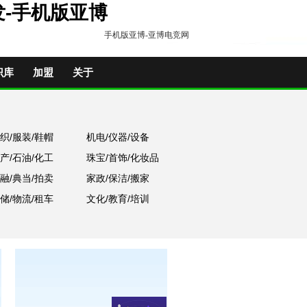
发-手机版亚博
手机版亚博-亚博电竞网
识库
加盟
关于
织/服装/鞋帽
机电/仪器/设备
产/石油/化工
珠宝/首饰/化妆品
融/典当/拍卖
家政/保洁/搬家
储/物流/租车
文化/教育/培训