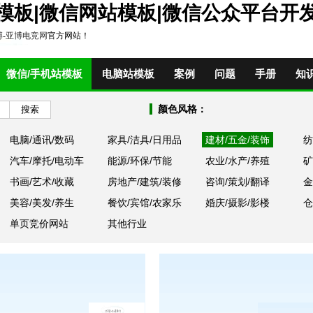
站模板|微信网站模板|微信公众平台开
博-亚博电竞网
官方网站！
微信/手机站模板
电脑站模板
案例
问题
手册
知
颜色风格：
电脑/通讯/数码
家具/洁具/日用品
建材/五金/装饰
纺
汽车/摩托/电动车
能源/环保/节能
农业/水产/养殖
矿
书画/艺术/收藏
房地产/建筑/装修
咨询/策划/翻译
金
美容/美发/养生
餐饮/宾馆/农家乐
婚庆/摄影/影楼
仓
单页竞价网站
其他行业