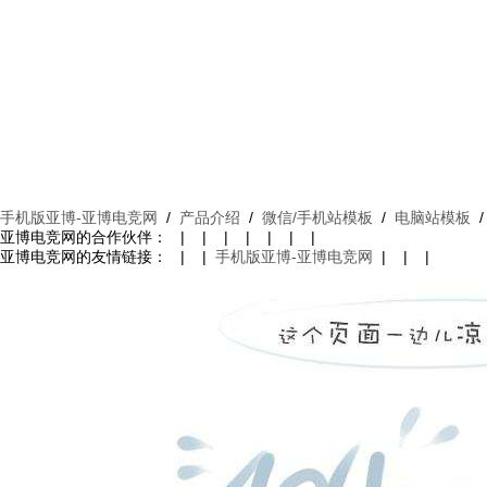
手机版亚博-亚博电竞网
/
产品介绍
/
微信/手机站模板
/
电脑站模板
亚博电竞网的合作伙伴： | | | | | | |
亚博电竞网的友情链接： | |
手机版亚博-亚博电竞网
| | |