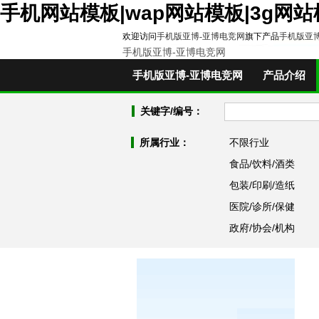
手机网站模板|wap网站模板|3g网
欢迎访问
手机版亚博-亚博电竞网
旗下产品
手机版亚
手机版亚博-亚博电竞网
手机版亚博-亚博电竞网
产品介绍
关键字/编号：
所属行业：
不限行业
食品/饮料/酒类
包装/印刷/造纸
医院/诊所/保健
政府/协会/机构