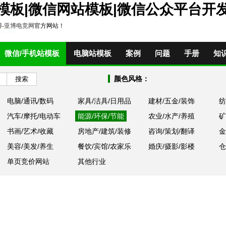
站模板|微信网站模板|微信公众平台开
博-亚博电竞网
官方网站！
微信/手机站模板
电脑站模板
案例
问题
手册
知
颜色风格：
电脑/通讯/数码
家具/洁具/日用品
建材/五金/装饰
纺
汽车/摩托/电动车
能源/环保/节能
农业/水产/养殖
矿
书画/艺术/收藏
房地产/建筑/装修
咨询/策划/翻译
金
美容/美发/养生
餐饮/宾馆/农家乐
婚庆/摄影/影楼
仓
单页竞价网站
其他行业