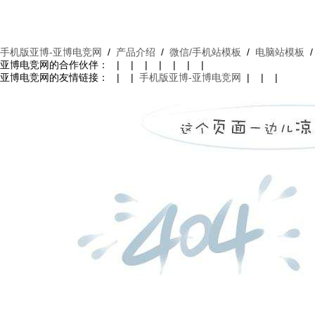
手机版亚博-亚博电竞网
/
产品介绍
/
微信/手机站模板
/
电脑站模板
亚博电竞网的合作伙伴： | | | | | | |
亚博电竞网的友情链接： | |
手机版亚博-亚博电竞网
| | |