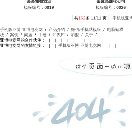
某某葡萄酒业
某废品回收公司
模板编号：
0019
模板编号：
0026
共
162
条 11/11 页
手机版亚
手机版亚博-亚博电竞网
/
产品介绍
/
微信/手机站模板
/
电脑站模
板
/
案例
/
问题
/
手册
/
知识库
/
加盟
/
关于
/
亚博电竞网的合作伙伴： | | | | | | |
亚博电竞网的友情链接： | |
手机版亚博-亚博电竞网
| | |