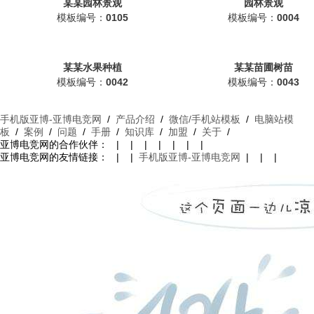
某某园林景观
园林景观
模板编号：
0105
模板编号：
0004
某某水果种植
某某苗圃树苗
模板编号：
0042
模板编号：
0043
手机版亚博-亚博电竞网
/
产品介绍
/
微信/手机站模板
/
电脑站模
板
/
案例
/
问题
/
手册
/
知识库
/
加盟
/
关于
/
亚博电竞网的合作伙伴： | | | | | | |
亚博电竞网的友情链接： | |
手机版亚博-亚博电竞网
| | |