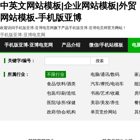
中英文网站模板|企业网站模板|外贸
网站模板-手机版亚博
欢迎访问
手机版亚博-亚博电竞网
旗下产品
手机版亚博-亚博电竞网
官方网站！
手机版亚博-亚博电竞网
手机版亚博-亚博电竞网
产品介绍
微信/手机站模板
电
关键字/编号：
所属行业：
不限行业
电脑/通讯/数码
家
食品/饮料/酒类
汽车/摩托/电动车
能
包装/印刷/造纸
书画/艺术/收藏
房
医院/诊所/保健
美容/美发/养生
餐
政府/协会/机构
单页竞价网站
其